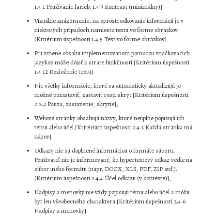
1.4.1 Používanie farieb, 1.4.3 Kontrast (minimálny)]
Vizuálne znázornenie, na sprostredkovanie informácií je v
niektorých prípadoch namiesto textu vo forme obrázkov
[Kritérium úspešnosti 1.4.5 Text vo forme obrázkov]
Pri zmene obsahu implementovanom pomocou značkovacích
jazykov môže dôjsť k strate funkčnosti [Kritérium úspešnosti
1.4.12 Rozloženie textu]
Nie všetky informácie, ktoré sa automaticky aktualizujú je
možné pozastaviť, zastaviť resp. skryť [Kritérium úspešnosti
2.2.2 Pauza, zastavenie, skrytie],
Webové stránky obsahujú názvy, ktoré neúplne popisujú ich
tému alebo účel [Kritérium úspešnosti 2.4.2 Každá stránka má
názov]
Odkazy nie sú doplnené informáciou o formáte súboru.
Používateľ nie je informovaný, že hypertextový odkaz vedie na
súbor iného formátu (napr. DOCX, XLS, PDF, ZIP atď.).
[Kritérium úspešnosti 2.4.4 Účel odkazu (v kontexte)],
Nadpisy a menovky nie vždy popisujú tému alebo účel a môžu
byť len všeobecného charakteru [Kritérium úspešnosti 2.4.6
Nadpisy a menovky]