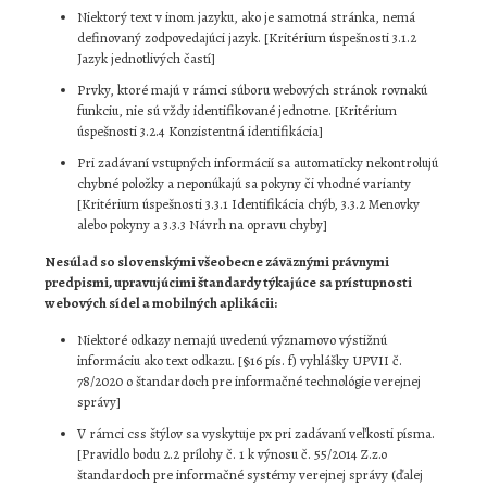
Niektorý text v inom jazyku, ako je samotná stránka, nemá
definovaný zodpovedajúci jazyk. [Kritérium úspešnosti 3.1.2
Jazyk jednotlivých častí]
Prvky, ktoré majú v rámci súboru webových stránok rovnakú
funkciu, nie sú vždy identifikované jednotne. [Kritérium
úspešnosti 3.2.4 Konzistentná identifikácia]
Pri zadávaní vstupných informácií sa automaticky nekontrolujú
chybné položky a neponúkajú sa pokyny či vhodné varianty
[Kritérium úspešnosti 3.3.1 Identifikácia chýb, 3.3.2 Menovky
alebo pokyny a 3.3.3 Návrh na opravu chyby]
Nesúlad so slovenskými všeobecne záväznými právnymi
predpismi, upravujúcimi štandardy týkajúce sa prístupnosti
webových sídel a mobilných aplikácii:
Niektoré odkazy nemajú uvedenú významovo výstižnú
informáciu ako text odkazu. [§16 pís. f) vyhlášky UPVII č.
78/2020 o štandardoch pre informačné technológie verejnej
správy]
V rámci css štýlov sa vyskytuje px pri zadávaní veľkosti písma.
[Pravidlo bodu 2.2 prílohy č. 1 k výnosu č. 55/2014 Z.z.o
štandardoch pre informačné systémy verejnej správy (ďalej