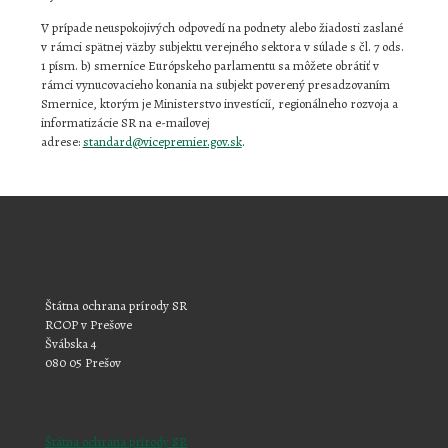
V prípade neuspokojivých odpovedí na podnety alebo žiadosti zaslané
v rámci spätnej väzby subjektu verejného sektora v súlade s čl. 7 ods.
1 písm. b) smernice Európskeho parlamentu sa môžete obrátiť v
rámci vynucovacieho konania na subjekt poverený presadzovaním
Smernice, ktorým je Ministerstvo investícií, regionálneho rozvoja a
informatizácie SR na e-mailovej
adrese:
standard@vicepremier.gov.sk
.
Štátna ochrana prírody SR
RCOP v Prešove
Švábska 4
080 05 Prešov
Štátna ochrana prírody SR