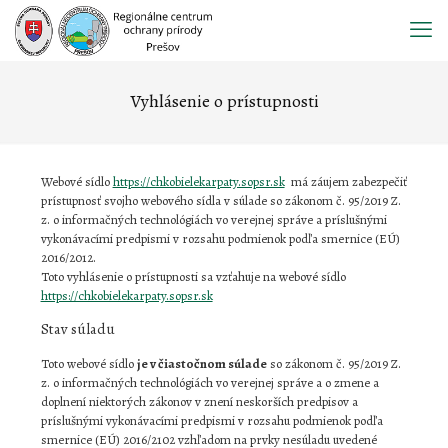
Prejsť
na
obsah
Vyhlásenie o prístupnosti
Webové sídlo
https://chkobielekarpaty.sopsr.sk
má záujem zabezpečiť
prístupnosť svojho webového sídla v súlade so zákonom č. 95/2019 Z.
z. o informačných technológiách vo verejnej správe a príslušnými
vykonávacími predpismi v rozsahu podmienok podľa smernice (EÚ)
2016/2012.
Toto vyhlásenie o prístupnosti sa vzťahuje na webové sídlo
https://chkobielekarpaty.sopsr.sk
Stav súladu
Toto webové sídlo
je v čiastočnom súlade
so zákonom č. 95/2019 Z.
z. o informačných technológiách vo verejnej správe a o zmene a
doplnení niektorých zákonov v znení neskorších predpisov a
príslušnými vykonávacími predpismi v rozsahu podmienok podľa
smernice (EÚ) 2016/2102 vzhľadom na prvky nesúladu uvedené