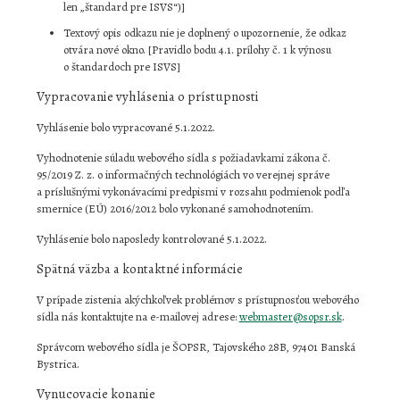
len „štandard pre ISVS“)]
Textový opis odkazu nie je doplnený o upozornenie, že odkaz
otvára nové okno. [Pravidlo bodu 4.1. prílohy č. 1 k výnosu
o štandardoch pre ISVS]
Vypracovanie vyhlásenia o prístupnosti
Vyhlásenie bolo vypracované 5.1.2022.
Vyhodnotenie súladu webového sídla s požiadavkami zákona č.
95/2019 Z. z. o informačných technológiách vo verejnej správe
a príslušnými vykonávacími predpismi v rozsahu podmienok podľa
smernice (EÚ) 2016/2012 bolo vykonané samohodnotením.
Vyhlásenie bolo naposledy kontrolované 5.1.2022.
Spätná väzba a kontaktné informácie
V prípade zistenia akýchkoľvek problémov s prístupnosťou webového
sídla nás kontaktujte na e-mailovej adrese:
webmaster@sopsr.sk
.
Správcom webového sídla je ŠOPSR, Tajovského 28B, 97401 Banská
Bystrica.
Vynucovacie konanie