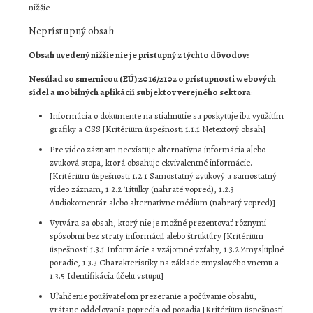
nižšie
Neprístupný obsah
Obsah uvedený nižšie nie je prístupný z týchto dôvodov:
Nesúlad so smernicou (EÚ) 2016/2102 o prístupnosti webových
sídel a mobilných aplikácií subjektov verejného sektora
:
Informácia o dokumente na stiahnutie sa poskytuje iba využitím
grafiky a CSS [Kritérium úspešnosti 1.1.1 Netextový obsah]
Pre video záznam neexistuje alternatívna informácia alebo
zvuková stopa, ktorá obsahuje ekvivalentné informácie.
[Kritérium úspešnosti 1.2.1 Samostatný zvukový a samostatný
video záznam, 1.2.2 Titulky (nahraté vopred), 1.2.3
Audiokomentár alebo alternatívne médium (nahratý vopred)]
Vytvára sa obsah, ktorý nie je možné prezentovať rôznymi
spôsobmi bez straty informácií alebo štruktúry [Kritérium
úspešnosti 1.3.1 Informácie a vzájomné vzťahy, 1.3.2 Zmysluplné
poradie, 1.3.3 Charakteristiky na základe zmyslového vnemu a
1.3.5 Identifikácia účelu vstupu]
Uľahčenie používateľom prezeranie a počúvanie obsahu,
vrátane oddeľovania popredia od pozadia [Kritérium úspešnosti