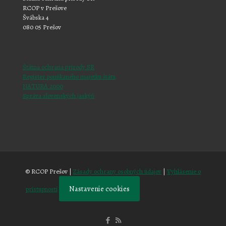
RCOP v Prešove
Švábska 4
080 05 Prešov
Štátna ochrana prírody SR
Register ponúkaného majetku štátu
NATURA 2000
Správa slovenských jaskýň
© RCOP Prešov |
Zásady ochrany osobných údajov
|
Vyhlásenie o
Nastavenie cookies
prístupnosti