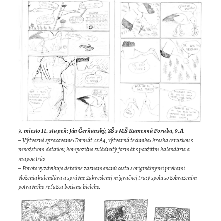
3. miesto II. stupeň: Ján Čerňanský, ZŠ s MŠ Kamenná Poruba, 9.A
– Výtvarné spracovanie: Formát 2xA4, výtvarná technika: kresba ceruzkou s
množstvom detailov, kompozične zvládnutý formát s použitím kalendária a
mapou trás
– Porota vyzdvihuje detailne zaznamenanú cestu s originálnymi prvkami
vloženia kalendára a správne zakreslenej migračnej trasy spolu so zobrazením
potravného reťazca bociana bieleho.