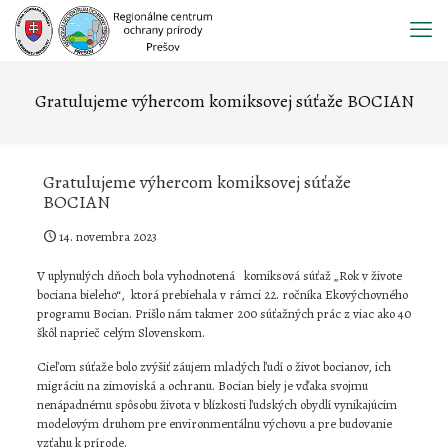
Prejsť
na
obsah
Gratulujeme výhercom komiksovej súťaže BOCIAN
Gratulujeme výhercom komiksovej súťaže
BOCIAN
14. novembra 2023
V uplynulých dňoch bola vyhodnotená komiksová súťaž „Rok v živote
bociana bieleho“, ktorá prebiehala v rámci 22. ročníka Ekovýchovného
programu Bocian. Prišlo nám takmer 200 súťažných prác z viac ako 40
škôl naprieč celým Slovenskom.
Cieľom súťaže bolo zvýšiť záujem mladých ľudí o život bocianov, ich
migráciu na zimoviská a ochranu. Bocian biely je vďaka svojmu
nenápadnému spôsobu života v blízkosti ľudských obydlí vynikajúcim
modelovým druhom pre environmentálnu výchovu a pre budovanie
vzťahu k prírode.