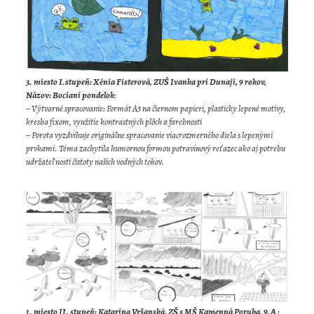
3. miesto I.s
tupeň: Xénia Fisterová, ZUŠ Ivanka pri Dunaji, 9 rokov,
Názov: Bocianí pondelok
:
– Výtvarné spracovanie: Formát A3 na čiernom papieri, plasticky lepené motívy,
kresba fixom, využitie kontrastných plôch a farebnosti
– Porota vyzdvihuje originálne spracovanie viacrozmerného diela s lepenými
prvkami. Téma zachytila humornou formou potravinový reťazec ako aj potrebu
udržateľnosti čistoty našich vodných tokov.
1. miesto II. stupeň: Katarína Vršanská, ZŠ s MŠ Kamenná Poruba, 9.A
: