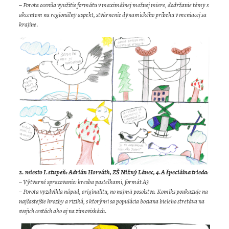
– Porota ocenila využitie formátu v maximálnej možnej miere, dodržanie témy s
akcentom na regionálny aspekt, stvárnenie dynamického príbehu v meniacej sa
krajine.
2. miesto I.stupeň: Adrián Horváth, ZŠ Nižný Lánec, 4.A špeciálna trieda
:
– Výtvarné spracovanie: kresba pastelkami, formát A3
– Porota vyzdvihla nápad, originalitu, no najmä posolstvo. Komiks poukazuje na
najčastejšie hrozby a riziká, s ktorými sa populácia bociana bieleho stretáva na
svojich cestách ako aj na zimoviskách.