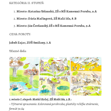
KATEGÓRIA II. STUPEŇ:
Miesto: Katarína Vršanská, ZŠ s MŠ Kamenná Poruba, 9.A
Miesto: Dária Mačingová, ZŠ Malá Ida, 8.B
Miesto: Ján Čerňanský, ZŠ s MŠ Kamenná Poruba, 9.A
CENA POROTY:
Jakub Zajac, ZUŠ Smižany, 3.A
Víťazné diela:
1.miesto I.stupeň: Matúš Kožej, ZŠ Malá Ida, 3.B.
:
– Výtvarné spracovanie: Kolorovaná perokresba; plasticky reliéfne stvárnenie,
formát 3x A4