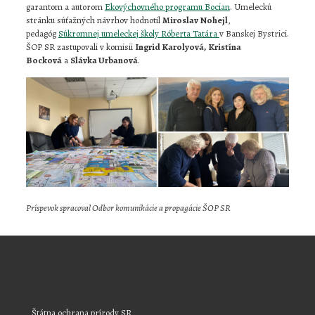
garantom a autorom
Ekovýchovného programu Bocian
. Umeleckú
stránku súťažných návrhov hodnotil
Miroslav Nohejl
,
pedagóg
Súkromnej umeleckej školy Róberta Tatára
v Banskej Bystrici.
ŠOP SR zastupovali v komisii
Ingrid Karolyová,
Kristína
Bocková
a
Slávka Urbanová
.
Príspevok spracoval Odbor komunikácie a propagácie ŠOP SR
Štátna ochrana prírody SR