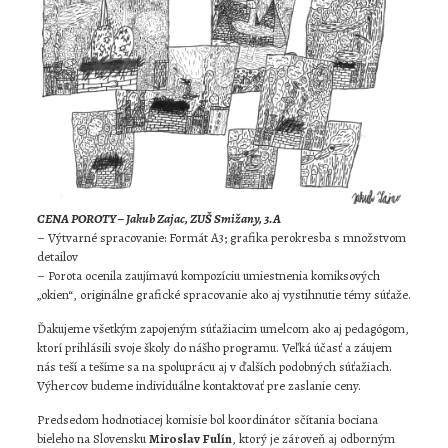
CENA POROTY – Jakub Zajac, ZUŠ Smižany, 3.A
– Výtvarné spracovanie: Formát A3; grafika perokresba s množstvom
detailov
– Porota ocenila zaujímavú kompozíciu umiestnenia komiksových
„okien“, originálne grafické spracovanie ako aj vystihnutie témy súťaže.
Ďakujeme všetkým zapojeným súťažiacim umelcom ako aj pedagógom,
ktorí prihlásili svoje školy do nášho programu. Veľká účasť a záujem
nás teší a tešíme sa na spoluprácu aj v ďalších podobných súťažiach.
Výhercov budeme individuálne kontaktovať pre zaslanie ceny.
Predsedom hodnotiacej komisie bol koordinátor sčítania bociana
bieleho na Slovensku
Miroslav Fulín
, ktorý je zároveň aj odborným