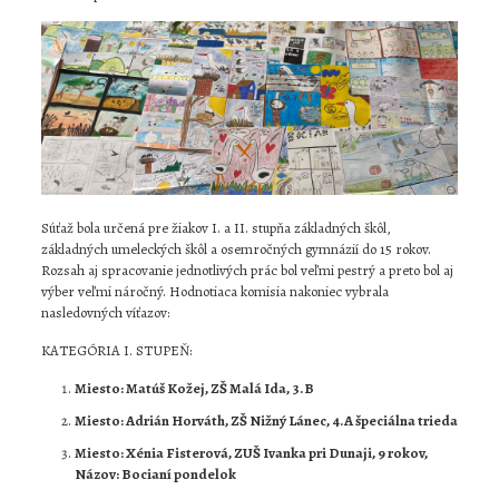
Súťaž bola určená pre žiakov I. a II. stupňa základných škôl,
základných umeleckých škôl a osemročných gymnázií do 15 rokov.
Rozsah aj spracovanie jednotlivých prác bol veľmi pestrý a preto bol aj
výber veľmi náročný. Hodnotiaca komisia nakoniec vybrala
nasledovných víťazov:
KATEGÓRIA I. STUPEŇ:
Miesto: Matúš Kožej, ZŠ Malá Ida, 3.B
Miesto: Adrián Horváth, ZŠ Nižný Lánec, 4.A špeciálna trieda
Miesto: Xénia Fisterová, ZUŠ Ivanka pri Dunaji, 9 rokov,
Názov: Bocianí pondelok