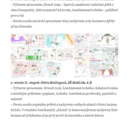
– Výtvarné spracovanie: formát 3xA4 – leporelo, zaujímavé rozdelenie plôch v
rámci kompozície, čistá zrozumiteľná kresba, kombinovaná technika – guličkové
pero a tuš
– Porota ocenila umelecké spracovanie témy zachytenia cesty bocianov z Afriky
až na Slovensko.
2. miesto II. stupeň: Dária Mačingová, ZŠ Malá Ida, 8.B
– Výtvarné spracovanie: Formát 2xA3, kombinovaná technika s bohatou kresbou
a detailným príbehom s popisom, technika- kombinácia perokresby, pasteliek a
vodoviek
– Porota ocenila originálny príbeh a zachytenie reálnych situácií v živote bociana
bieleho. V množstve komiksových „okienok“ je humornou formou zachytený život
bociana od vyliahnutia až po prvý prelet do zimoviska a návrat domov.