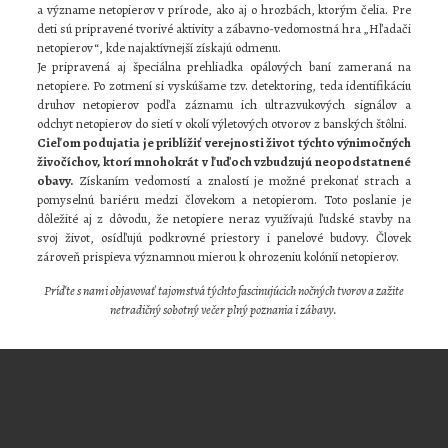
a význame netopierov v prírode, ako aj o hrozbách, ktorým čelia. Pre
deti sú pripravené tvorivé aktivity a zábavno-vedomostná hra „Hľadači
netopierov“, kde najaktívnejší získajú odmenu.
Je pripravená aj špeciálna prehliadka opálových baní zameraná na
netopiere. Po zotmení si vyskúšame tzv. detektoring, teda identifikáciu
druhov netopierov podľa záznamu ich ultrazvukových signálov a
odchyt netopierov do sietí v okolí výletových otvorov z banských štôlni.
Cieľom podujatia je priblížiť verejnosti život týchto výnimočných
živočíchov, ktorí mnohokrát v ľuďoch vzbudzujú neopodstatnené
obavy.
Získaním vedomostí a znalostí je možné prekonať strach a
pomyselnú bariéru medzi človekom a netopierom. Toto poslanie je
dôležité aj z dôvodu, že netopiere neraz využívajú ľudské stavby na
svoj život, osídľujú podkrovné priestory i panelové budovy. Človek
zároveň prispieva významnou mierou k ohrozeniu kolónií netopierov.
Príďte s nami objavovať tajomstvá týchto fascinujúcich nočných tvorov a zažite
netradičný sobotný večer plný poznania i zábavy.