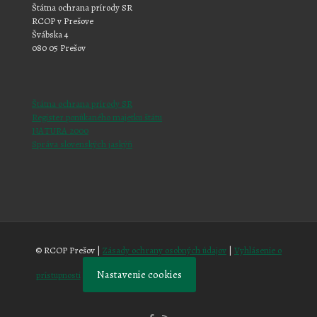
Štátna ochrana prírody SR
RCOP v Prešove
Švábska 4
080 05 Prešov
Štátna ochrana prírody SR
Register ponúkaného majetku štátu
NATURA 2000
Správa slovenských jaskýň
© RCOP Prešov |
Zásady ochrany osobných údajov
|
Vyhlásenie o
Nastavenie cookies
prístupnosti