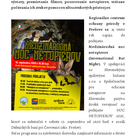
výstavy, premietanie filmov, pozorovanie netopierov, vrátane
počúvania ich zvukov pomocou ultrazvukových prístrojov.
Regionálne centrum
ochrany prírody v
Prešove sa
aj tento
rok zapája do
podujatia
Medzinárodná noc
netopierov
(International Bat
Night).
V spolupráci
so Slovenskými
opálovými baňami
s.r.o. a Spoločnosťou
pre ochranu
netopierov na
Slovensku pozýva
širokú verejnosť na
podujatie NOC
NETOPIEROV 2025,
ktoré sa uskutoční v sobotu 13. septembra od 16:30 hod. v areáli
Dubnických baní pri Červenici (okr. Prešov).
Počas programu sa návštevníci dozvedia zaujímavé informácie o živote