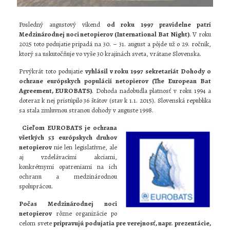
Posledný augustový víkend
od roku 1997 pravidelne patrí
Medzinárodnej noci netopierov (International Bat Night)
. V roku
2025 toto podujatie pripadá na 30. – 31. august a pôjde už o 29. ročník,
ktorý sa uskutočňuje vo vyše 30 krajinách sveta, vrátane Slovenska.
Prvýkrát toto podujatie
vyhlásil v roku 1997 sekretariát Dohody o
ochrane európskych populácií netopierov (The European Bat
Agreement, EUROBATS)
. Dohoda nadobudla platnosť v roku 1994 a
doteraz k nej pristúpilo 36 štátov (stav k 1.1. 2015). Slovenská republika
sa stala zmluvnou stranou dohody v auguste 1998.
Cieľom EUROBATS je ochrana
všetkých 53 európskych druhov
netopierov
nie len legislatívne, ale
aj vzdelávacími akciami,
konkrétnymi opatreniami na ich
ochranu a medzinárodnou
spoluprácou.
Počas Medzinárodnej noci
netopierov
rôzne organizácie po
celom svete
pripravujú podujatia pre verejnosť, napr. prezentácie,