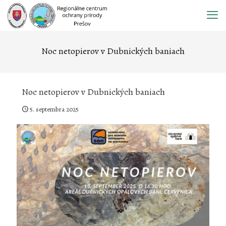
Prejsť
na
obsah
Noc netopierov v Dubnických baniach
Noc netopierov v Dubnických baniach
5. septembra 2025