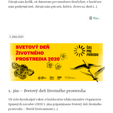
Dávajú nám kyslík, sú domovom pre množstvo živočíchov, v horúčave
nám poskytujú tieň, dávajú nám potravu, liečivá, drevo na oheň
[…]
-
Viac...
Stredoeu
deň
5. júna 2020
stromov
5. jún – Svetový deň životného prostredia
Už vyše štyridsaťpäť rokov si každoročne vďaka iniciatíve Organizácie
Spojených národov (OSN) 5. júna pripomíname Svetový deň životného
prostredia – World Environment
[…]