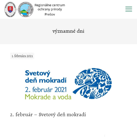
Prejsť
na
obsah
významné dni
1. februára 2021
2. február – Svetový deň mokradí