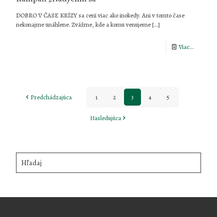
DOBRO V ČASE KRÍZY sa cení viac ako inokedy. Ani v tomto čase
nekonajme unáhlene. Zvážme, kde a komu venujeme
[…]
-
Viac...
Kampaň
„Nadých
sa“
Predchádzajúca
1
2
3
4
5
Nasledujúca
Hľadaj