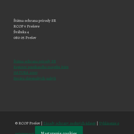
Štátna ochrana prírody SR
RCOP v Prešove
Švábska 4
080 05 Prešov
Štátna ochrana prírody SR
Register ponúkaného majetku štátu
NATURA 2000
Správa slovenských jaskýň
© RCOP Prešov |
Zásady ochrany osobných údajov
|
Vyhlásenie o
Nastavenie cookies
prístupnosti