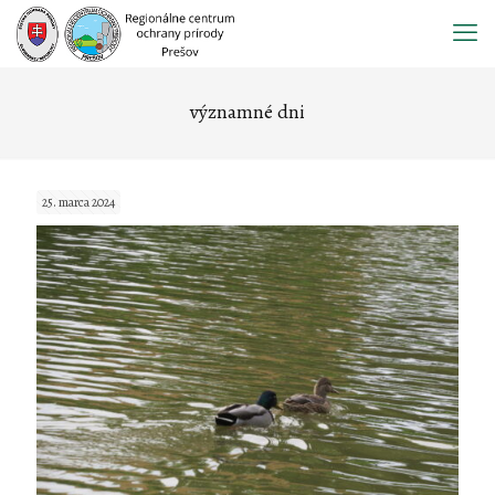
Prejsť
na
obsah
významné dni
25. marca 2024