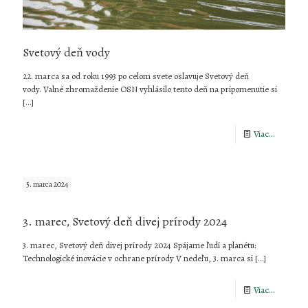
Svetový deň vody
22. marca sa od roku 1993 po celom svete oslavuje Svetový deň
vody. Valné zhromaždenie OSN vyhlásilo tento deň na pripomenutie si
[…]
-
Viac...
Svetový
deň
5. marca 2024
vody
3. marec, Svetový deň divej prírody 2024
3. marec, Svetový deň divej prírody 2024 Spájame ľudí a planétu:
Technologické inovácie v ochrane prírody V nedeľu, 3. marca si
[…]
-
Viac...