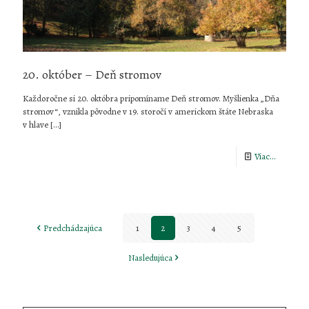
20. október – Deň stromov
Každoročne si 20. októbra pripomíname Deň stromov. Myšlienka „Dňa
stromov“, vznikla pôvodne v 19. storočí v americkom štáte Nebraska
v hlave
[…]
-
Viac...
20.
október
–
Predchádzajúca
1
2
3
4
5
Deň
Nasledujúca
stromov