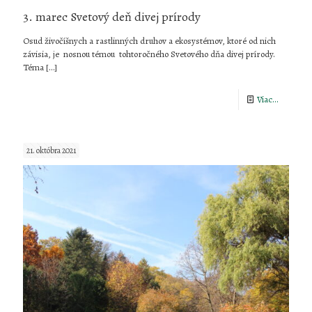
3. marec Svetový deň divej prírody
Osud živočíšnych a rastlinných druhov a ekosystémov, ktoré od nich
závisia, je nosnou témou tohtoročného Svetového dňa divej prírody.
Téma
[…]
-
Viac...
3.
marec
21. októbra 2021
Svetový
deň
divej
prírody