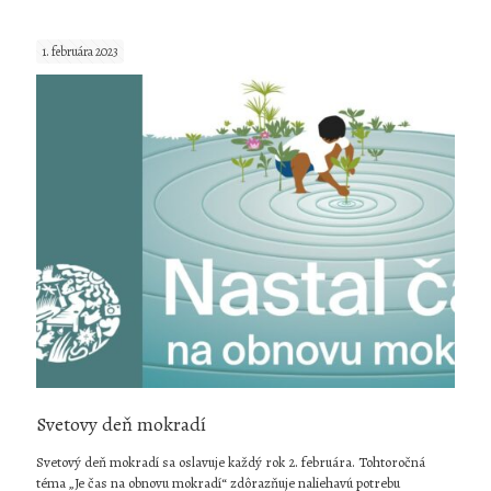
3.
marec,
1. februára 2023
Svetový
deň
divej
prírody
2024
Svetovy deň mokradí
Svetový deň mokradí sa oslavuje každý rok 2. februára. Tohtoročná
téma „Je čas na obnovu mokradí“ zdôrazňuje naliehavú potrebu