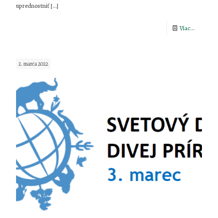
uprednostniť
[…]
-
Viac...
Svetovy
deň
2. marca 2022
mokradí