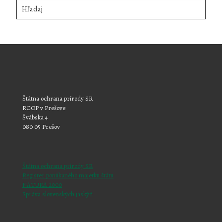
Hľadaj
Štátna ochrana prírody SR
RCOP v Prešove
Švábska 4
080 05 Prešov
Štátna ochrana prírody SR
Register ponúkaného majetku štátu
NATURA 2000
Správa slovenských jaskýň